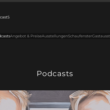
dcastS
casts
Angebot & Preise
Ausstellungen
Schaufenster
Gastauss
Podcasts