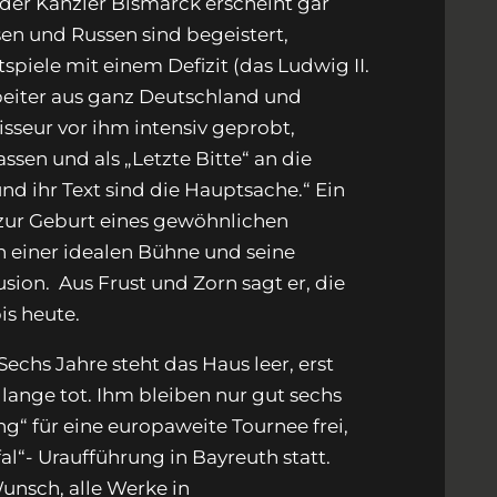
 der Kanzler Bismarck erscheint gar
sen und Russen sind begeistert,
tspiele mit einem Defizit (das Ludwig II.
beiter aus ganz Deutschland und
isseur vor ihm intensiv geprobt,
ssen und als „Letzte Bitte“ an die
nd ihr Text sind die Hauptsache.“ Ein
r zur Geburt eines gewöhnlichen
en einer idealen Bühne und seine
usion. Aus Frust und Zorn sagt er, die
is heute.
echs Jahre steht das Haus leer, erst
 lange tot. Ihm bleiben nur gut sechs
ng“ für eine europaweite Tournee frei,
fal“- Uraufführung in Bayreuth statt.
unsch, alle Werke in