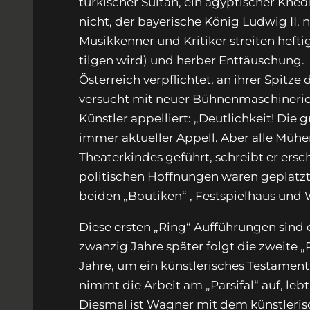
türkischer Sultan, ein ägyptischer Khe
nicht, der bayerische König Ludwig II.
Musikkenner und Kritiker streiten heftig
tilgen wird) und herber Enttäuschung.
Österreich verpflichtet, an ihrer Spitz
versucht mit neuer Bühnenmaschinerie ei
Künstler appelliert: „Deutlichkeit! Die
immer aktueller Appell. Aber alle Mühen
Theaterkindes geführt, schreibt er ersc
politischen Hoffnungen waren geplatzt. A
beiden „Boutiken“ , Festspielhaus und 
Diese ersten „Ring“ Aufführungen sind e
zwanzig Jahre später folgt die zweite „
Jahre, um ein künstlerisches Testament 
nimmt die Arbeit am „Parsifal“ auf, lebt 
Diesmal ist Wagner mit dem künstlerisc