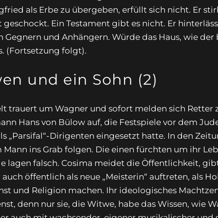
ried als Erbe zu übergeben, erfüllt sich nicht. Er st
st geschockt. Ein Testament gibt es nicht. Er hinterl
 Gegnern und Anhängern. Würde das Haus, wie der be
. (Fortsetzung folgt).
en und ein Sohn (2)
Welt trauert um Wagner und sofort melden sich Retter 
emann Hans von Bülow auf, die Festspiele vor dem Ju
s „Parsifal“-Dirigenten eingesetzt hatte. In den Zeitu
m Mann ins Grab folgen. Die einen fürchten um ihr Leb
e lagen falsch. Cosima meidet die Öffentlichkeit, gi
h öffentlich als neue „Meisterin“ auftreten, als Hoh
st und Religion machen. Ihr ideologisches Machtzen
st, denn nur sie, die Witwe, habe das Wissen, wie W
ber auch mit wachsender, eigener musikalischer und 