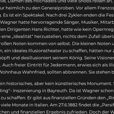
dive, Damen des Hochadels und viele Snobs reisen an,
 nur heimlich zu den Generalproben. Vor allem Franzo
. Es ist ein Spektakel. Nach drei Zyklen enden die Fes
 Wagner hatte hervorragende Sänger, Musiker, Mitar
e den Dirigenten Hans Richter, hatte wie kein Opernreg
ne „Idealität“ herzustellen, nichts dem Zufall überla
 großen Noten kommen von selbst. Die kleinen Noten u
, ein ideales Illusionstheater zu schaffen, hätten nu
höpft und desillusioniert seinem König. Seine Vision
uch freier Eintritt für Jedermann, erwies sich als Ill
Wohnhaus Wahnfried, sollten abbrennen. Sie stehen b
in historisches, aber kein künstlerisches Monument. S
Ring“- Inszenierung in Bayreuth. Da ist Wagner schon
zu schaffen. Er gibt aus finanziellen Gründen den „Ri
viele Monate in Italien. Am 27.6.1882 findet die „Parsi
hen und finanziellen Ergebnis zufrieden. Doch der W