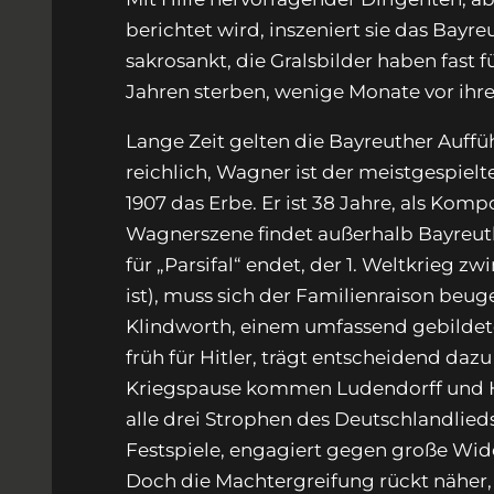
berichtet wird, inszeniert sie das Bayre
sakrosankt, die Gralsbilder haben fast f
Jahren sterben, wenige Monate vor ihr
Lange Zeit gelten die Bayreuther Auffü
reichlich, Wagner ist der meistgespie
1907 das Erbe. Er ist 38 Jahre, als Kom
Wagnerszene findet außerhalb Bayreuths 
für „Parsifal“ endet, der 1. Weltkrieg z
ist), muss sich der Familienraison beug
Klindworth, einem umfassend gebildeten
früh für Hitler, trägt entscheidend daz
Kriegspause kommen Ludendorff und Hit
alle drei Strophen des Deutschlandlied
Festspiele, engagiert gegen große Wide
Doch die Machtergreifung rückt näher,