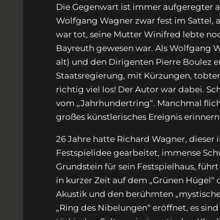
Die Gegenwart ist immer aufgeregter al
Wolfgang Wagner zwar fest im Sattel, a
war tot, seine Mutter Winifred lebte no
Bayreuth gewesen war. Als Wolfgang Wa
alt) und den Dirigenten Pierre Boulez 
Staatsregierung, mit Kürzungen, tobten 
richtig viel los! Der Autor war dabei. 
vom „Jahrhundertring“. Manchmal flich
großes künstlerisches Ereignis erinnern
26 Jahre hatte Richard Wagner, dieser 
Festspielidee gearbeitet, immense Schw
Grundstein für sein Festspielhaus, füh
in kurzer Zeit auf dem „Grünen Hügel“ d
Akustik und den berühmten „mystischen
„Ring des Nibelungen“ eröffnet, es sind 