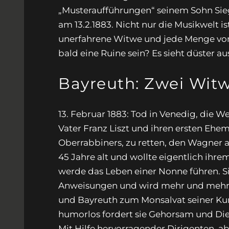
„Musteraufführungen“ seinem Sohn Siegf
am 13.2.1883. Nicht nur die Musikwelt i
unerfahrene Witwe und jede Menge von
bald eine Ruine sein? Es sieht düster aus
Bayreuth: Zwei Witw
13. Februar 1883: Tod in Venedig, die 
Vater Franz Liszt und ihren ersten Eh
Oberrabbiners, zu retten, den Wagner al
45 Jahre alt und wollte eigentlich ihre
werde das Leben einer Nonne führen. Si
Anweisungen und wird mehr und mehr auc
und Bayreuth zum Monsalvat seiner Kun
humorlos fordert sie Gehorsam und Dien
Mit Hilfe hervorragender Dirigenten, a