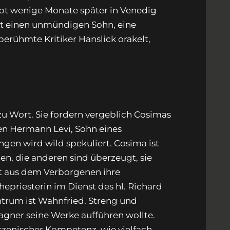
irbt wenige Monate später in Venedig
ässt einen unmündigen Sohn, eine
rühmte Kritiker Hanslick orakelt,
zu Wort. Sie fordern vergeblich Cosimas
den Hermann Levi, Sohn eines
ngen wird wild spekuliert. Cosima ist
en, die anderen sind überzeugt, sie
bt aus dem Verborgenen ihre
epriesterin im Dienst des hl. Richard
trum ist Wahnfried. Streng und
agner seine Werke aufführen wollte.
szenischer Kompetenz, wie vielfach