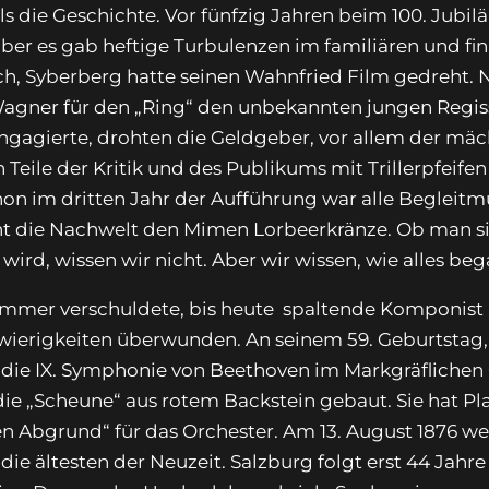
s die Geschichte. Vor fünfzig Jahren beim 100. Jubil
ber es gab heftige Turbulenzen im familiären und fin
ch, Syberberg hatte seinen Wahnfried Film gedreht. Nu
gner für den „Ring“ den unbekannten jungen Regisse
engagierte, drohten die Geldgeber, vor allem der mä
Teile der Kritik und des Publikums mit Trillerpfeife
Schon im dritten Jahr der Aufführung war alle Begleit
t die Nachwelt den Mimen Lorbeerkränze. Ob man sic
 wird, wissen wir nicht. Aber wir wissen, wie alles be
immer verschuldete, bis heute spaltende Komponist a
ierigkeiten überwunden. An seinem 59. Geburtstag, a
rt die IX. Symphonie von Beethoven im Markgräflichen
ie „Scheune“ aus rotem Backstein gebaut. Sie hat Pla
 Abgrund“ für das Orchester. Am 13. August 1876 we
die ältesten der Neuzeit. Salzburg folgt erst 44 Jahre