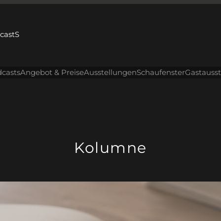
dcastS
casts
Angebot & Preise
Ausstellungen
Schaufenster
Gastauss
Kolumne