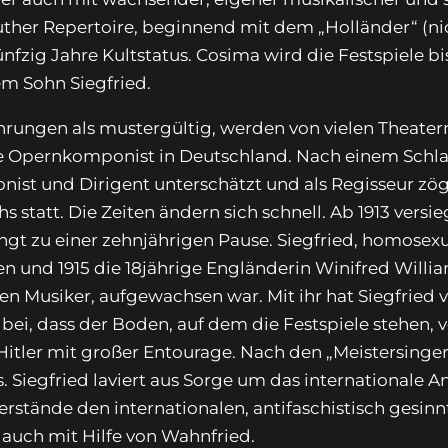
uther Repertoire, beginnend mit dem „Holländer“ (nicht
ünfzig Jahre Kultstatus. Cosima wird die Festspiele bi
em Sohn Siegfried.
hrungen als mustergültig, werden von vielen Theater
lte Opernkomponist in Deutschland. Nach einem Schl
ponist und Dirigent unterschätzt und als Regisseur zö
statt. Die Zeiten ändern sich schnell. Ab 1913 versi
wingt zu einer zehnjährigen Pause. Siegfried, homosexu
en und 1915 die 18jährige Engländerin Winifred Willia
 Musiker, aufgewachsen war. Mit ihr hat Siegfried vi
u bei, dass der Boden, auf dem die Festspiele stehen,
ler mit großer Entourage. Nach den „Meistersinger
s. Siegfried laviert aus Sorge um das internationale 
rstände den internationalen, antifaschistisch gesinn
 auch mit Hilfe von Wahnfried.